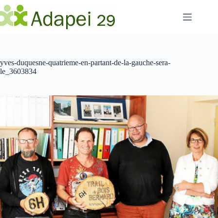
Passer
au
contenu
yves-duquesne-quatrieme-en-partant-de-la-gauche-sera-
le_3603834