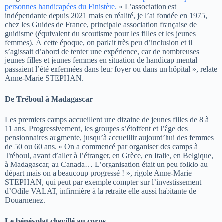
personnes handicapées du Finistère.
« L’association est
indépendante depuis 2021 mais en réalité, je l’ai fondée en 1975,
chez les Guides de France, principale association française de
guidisme (équivalent du scoutisme pour les filles et les jeunes
femmes). À cette époque, on parlait très peu d’inclusion et il
s’agissait d’abord de tenter une expérience, car de nombreuses
jeunes filles et jeunes femmes en situation de handicap mental
passaient l’été enfermées dans leur foyer ou dans un hôpital », relate
Anne-Marie STEPHAN.
De Tréboul à Madagascar
Les premiers camps accueillent une dizaine de jeunes filles de 8 à
11 ans. Progressivement, les groupes s’étoffent et l’âge des
pensionnaires augmente, jusqu’à accueillir aujourd’hui des femmes
de 50 ou 60 ans. « On a commencé par organiser des camps à
Tréboul, avant d’aller à l’étranger, en Grèce, en Italie, en Belgique,
à Madagascar, au Canada… L’organisation était un peu folklo au
départ mais on a beaucoup progressé ! », rigole Anne-Marie
STEPHAN, qui peut par exemple compter sur l’investissement
d’Odile VALAT, infirmière à la retraite elle aussi habitante de
Douarnenez.
Le bénévolat chevillé au corps