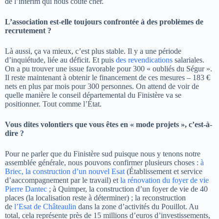
de l’intérim qui nous coûte cher.
L’association est-elle toujours confrontée à des problèmes de
recrutement ?
Là aussi, ça va mieux, c’est plus stable. Il y a une période
d’inquiétude, liée au déficit. Et puis
des revendications
salariales.
On a pu trouver une issue favorable pour 300 « oubliés du Ségur ».
Il reste maintenant à obtenir le financement de ces mesures – 183 €
nets en plus par mois pour 300 personnes. On attend de voir de
quelle manière le conseil départemental du Finistère va se
positionner. Tout comme l’État.
Vous dites volontiers que vous êtes en « mode projets », c’est-à-
dire ?
Pour ne parler que du Finistère sud puisque nous y tenons notre
assemblée générale, nous pouvons confirmer plusieurs choses :
à
Briec, la construction d’un nouvel Esat
(Établissement et service
d’aaccompagnement par le travail) et
la rénovation du foyer de vie
Pierre Dantec
; à Quimper, la construction d’un foyer de vie de 40
places (la localisation reste à déterminer) ; la reconstruction
de
l’Esat de Châteaulin
dans la zone d’activités du Pouillot. Au
total, cela représente près de 15 millions d’euros d’investissements,