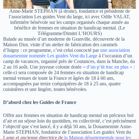
Anne-Marie STEPHAN (à droite), fondatrice et présidente de
l’association Les guides Vent du large, ici avec Odile VALAT,
infirmière bénévole sur les camps organisés chaque année au
bénéfice de femmes en situation de handicap mental. (Le
Télégramme/Dimitri L’HOURS)
Balade au musée d’art moderne de Granville, découverte de la
Maison Dior, visite d’un atelier de fabrication des caramels
d’Isigny : ce programme, c’est celui concocté par
une association
douarneniste nommée Les guides Vent du Large
à l’occasion d’un
camp de vacances, organisé près de Coutances, dans la Manche, du
2 au 16 août. Une joyeuse colonie dotée
« d’un p’tit truc en plus »
:
celle-ci sera composée de 24 femmes en situation de handicap
mental venues de toute la France et âgées de 18 à 60 ans,
accompagnées par treize coéquipières de 18 à 25 ans, quatre
cuisinières et une lingère, toutes bénévoles.
D’abord chez les Guides de France
Offrir aux femmes en situation de handicap mental un précieux bol
d’air et un séjour loin du quotidien, en collectivité, c’est précisément
l’objectif que s’est lancé, il y a déjà 50 ans, la Douarneniste Anne-
Marie STEPHAN, fondatrice de l’association Les guides Vent du
Large et ancienne directrice de
la Maison départementale pour les