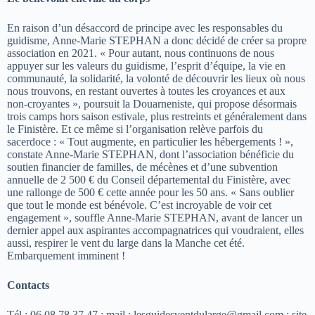
En raison d’un désaccord de principe avec les responsables du
guidisme, Anne-Marie STEPHAN a donc décidé de créer sa propre
association en 2021. « Pour autant, nous continuons de nous
appuyer sur les valeurs du guidisme, l’esprit d’équipe, la vie en
communauté, la solidarité, la volonté de découvrir les lieux où nous
nous trouvons, en restant ouvertes à toutes les croyances et aux
non-croyantes », poursuit la Douarneniste, qui propose désormais
trois camps hors saison estivale, plus restreints et généralement dans
le Finistère. Et ce même si l’organisation relève parfois du
sacerdoce : « Tout augmente, en particulier les hébergements ! »,
constate Anne-Marie STEPHAN, dont l’association bénéficie du
soutien financier de familles, de mécènes et d’une subvention
annuelle de 2 500 € du Conseil départemental du Finistère, avec
une rallonge de 500 € cette année pour les 50 ans. « Sans oublier
que tout le monde est bénévole. C’est incroyable de voir cet
engagement », souffle Anne-Marie STEPHAN, avant de lancer un
dernier appel aux aspirantes accompagnatrices qui voudraient, elles
aussi, respirer le vent du large dans la Manche cet été.
Embarquement imminent !
Contacts
Tél : 06 08 78 37 47 ; mail : lesguidesventdularge@gmail.com ; site