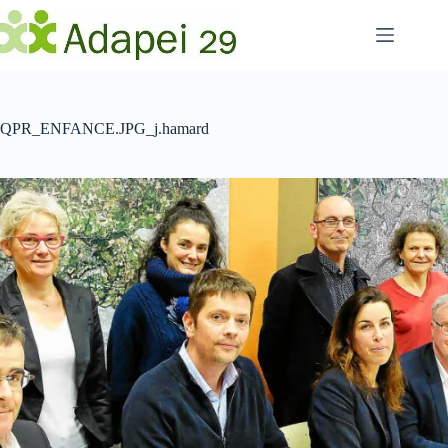
Passer
au
contenu
QPR_ENFANCE.JPG_j.hamard