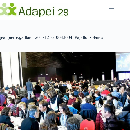
Passer
au
contenu
jeanpierre.gaillard_2017121610043004_Papillonsblancs