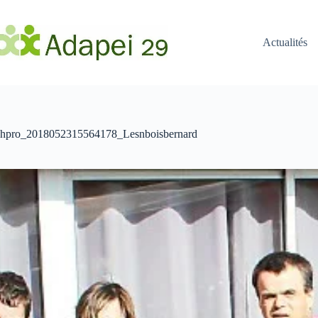
Passer
au
contenu
Actualités
hpro_2018052315564178_Lesnboisbernard