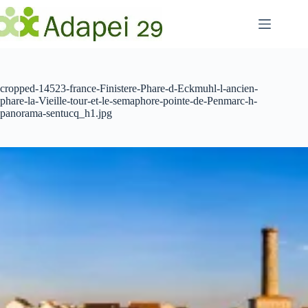
Passer
au
contenu
cropped-14523-france-Finistere-Phare-d-Eckmuhl-l-ancien-
phare-la-Vieille-tour-et-le-semaphore-pointe-de-Penmarc-h-
panorama-sentucq_h1.jpg