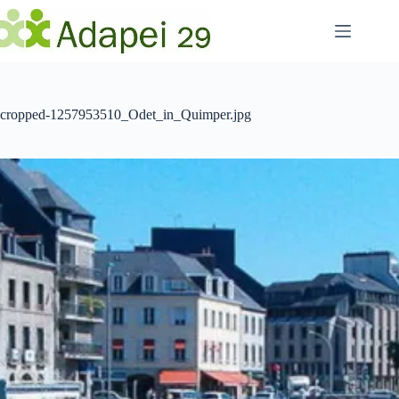
Passer
au
contenu
cropped-1257953510_Odet_in_Quimper.jpg