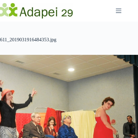
Passer
au
contenu
611_2019031916484353.jpg