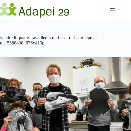
Passer
au
contenu
vendredi-quatre-travailleurs-de-l-esat-ont-participe-a-
un_5588438_676x419p