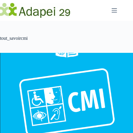
Passer
au
contenu
tout_savoircmi