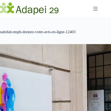
Passer
au
contenu
satisfait-msph-donnez-votre-avis-en-ligne-12403