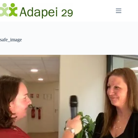
Passer
au
contenu
safe_image