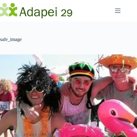
Passer
au
contenu
safe_image