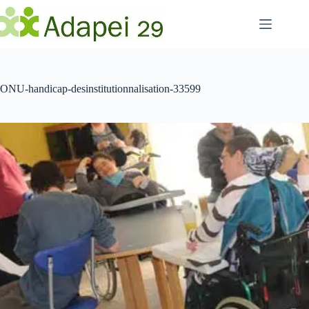
Passer
au
contenu
ONU-handicap-desinstitutionnalisation-33599