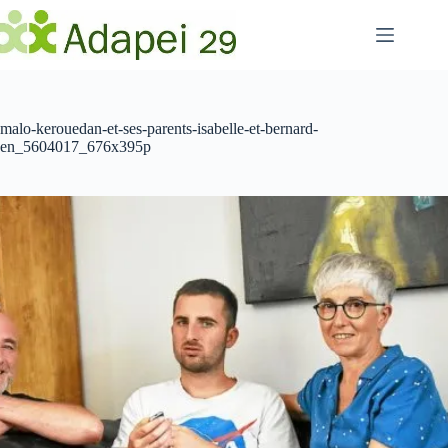
Passer
au
contenu
malo-kerouedan-et-ses-parents-isabelle-et-bernard-
en_5604017_676x395p