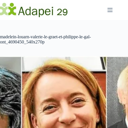
Passer
au
contenu
madelein-louarn-valerie-le-graet-et-philippe-le-gal-
ont_4690450_540x270p