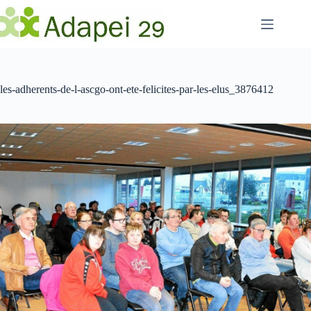
Passer
au
contenu
les-adherents-de-l-ascgo-ont-ete-felicites-par-les-elus_3876412