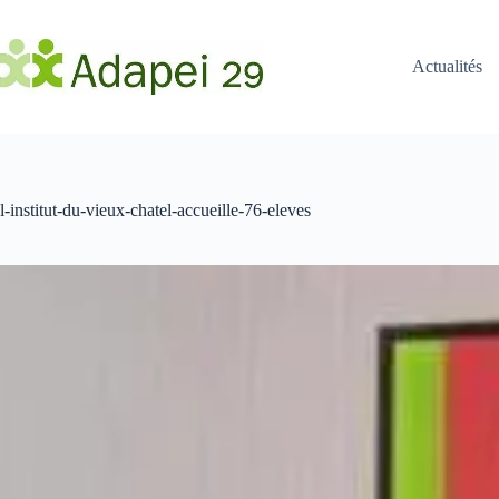
Passer
au
contenu
Actualités
l-institut-du-vieux-chatel-accueille-76-eleves