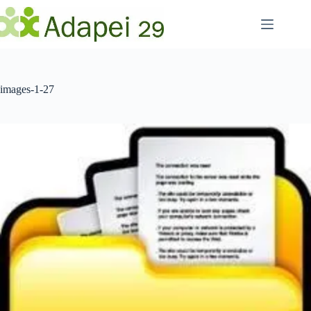
Passer
au
contenu
images-1-27