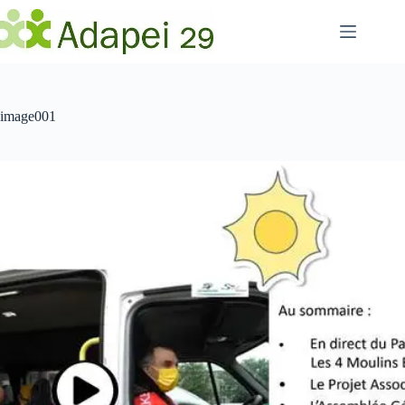
Passer
au
contenu
image001