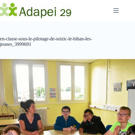
Passer
au
contenu
en-classe-sous-le-pilotage-de-soizic-le-bihan-les-
jeunes_3999691