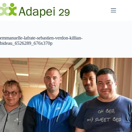
Passer
au
contenu
emmanuelle-lafrate-sebastien-verdon-killian-
bideau_6526289_676x370p