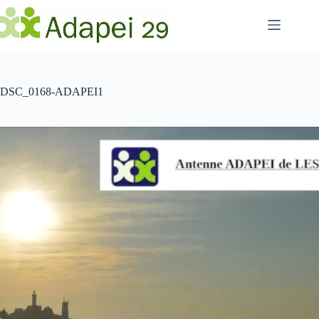
Passer
au
contenu
DSC_0168-ADAPEI1