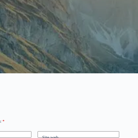
ec
*
Site web