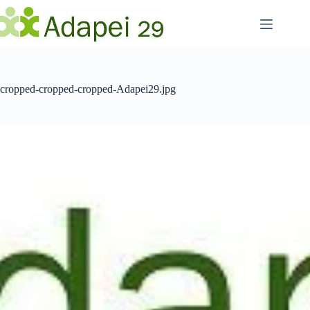
Passer
au
contenu
cropped-cropped-cropped-Adapei29.jpg