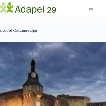
Passer
au
contenu
cropped-Concarneau.jpg