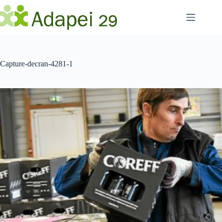
Passer
au
contenu
Capture-decran-4281-1