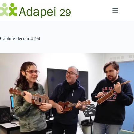
Passer
au
contenu
Capture-decran-4194