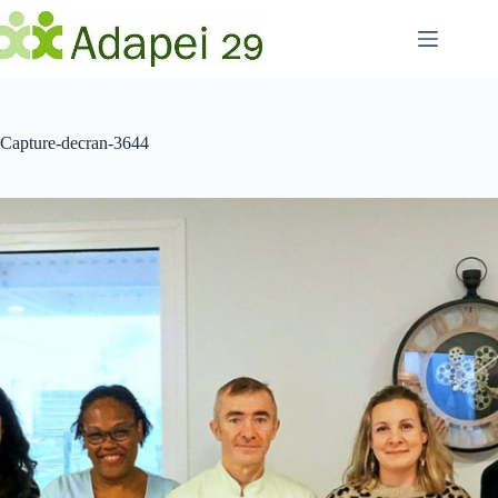
Passer
au
contenu
Capture-decran-3644