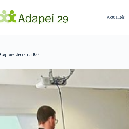
Passer
au
contenu
Actualités
Capture-decran-3360