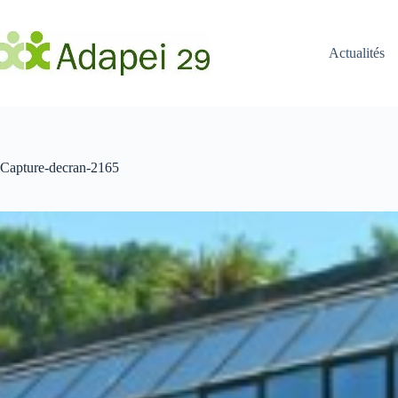
Passer
au
contenu
Actualités
Capture-decran-2165