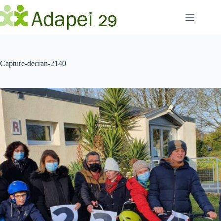
Passer
au
contenu
Capture-decran-2140