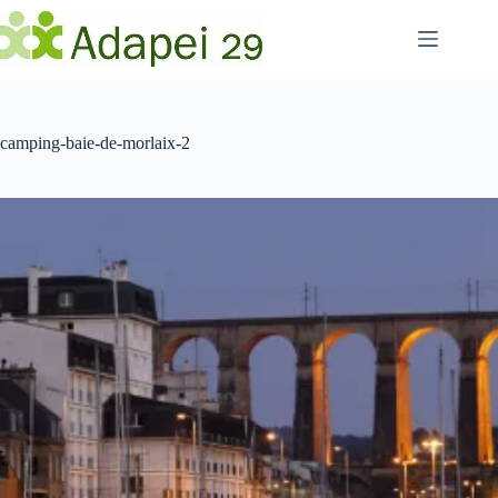
Passer
au
contenu
camping-baie-de-morlaix-2