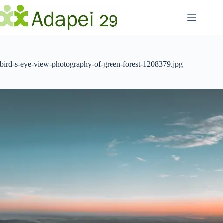
Passer
au
contenu
bird-s-eye-view-photography-of-green-forest-1208379.jpg