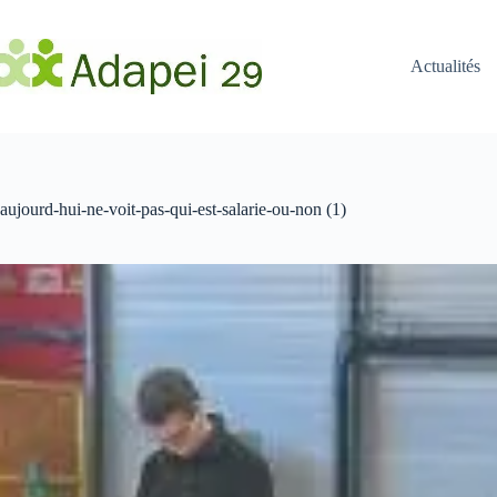
Passer
au
contenu
Actualités
aujourd-hui-ne-voit-pas-qui-est-salarie-ou-non (1)