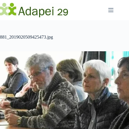
Passer
au
contenu
881_2019020509425473.jpg