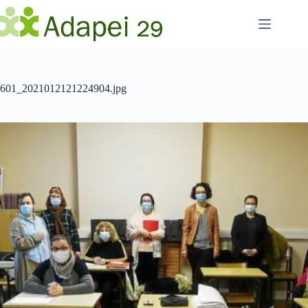
Passer
au
contenu
601_2021012121224904.jpg