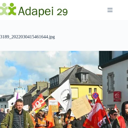
Passer
au
contenu
3189_2022030415461644.jpg