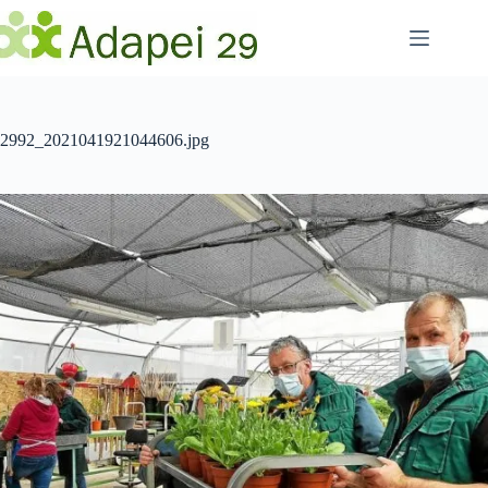
Passer
au
contenu
2992_2021041921044606.jpg