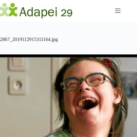
Passer
au
contenu
2867_2019112915311164.jpg