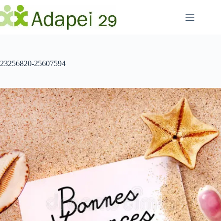
Passer
au
contenu
23256820-25607594