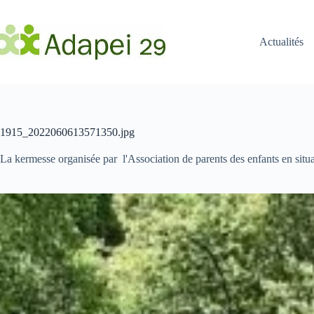
Passer
au
contenu
Actualités
1915_2022060613571350.jpg
La kermesse organisée par l'Association de parents des enfants en situ