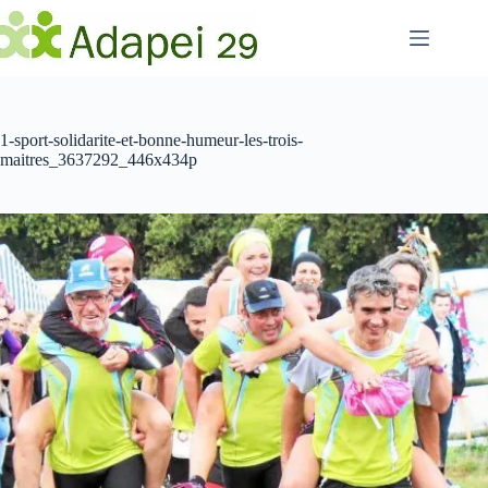
Passer
au
contenu
1-sport-solidarite-et-bonne-humeur-les-trois-
maitres_3637292_446x434p