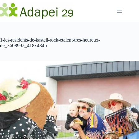
Passer
au
contenu
1-les-residents-de-kastell-rock-etaient-tres-heureux-
de_3608992_418x434p