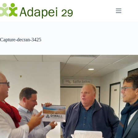
Passer
au
contenu
Capture-decran-3425