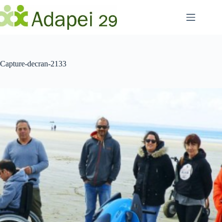
Passer
au
contenu
Capture-decran-2133