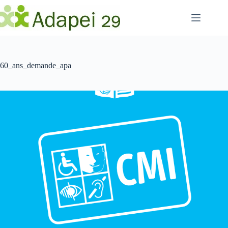
Passer
au
contenu
60_ans_demande_apa